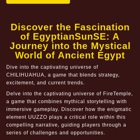
Discover the Fascination
of EgyptianSunSE: A
Journey into the Mystical
World of Ancient Egypt
Dive into the captivating universe of
CHILIHUAHUA, a game that blends strategy,
excitement, and current trends.
Delve into the captivating universe of FireTemple,
a game that combines mythical storytelling with
immersive gameplay. Discover how the enigmatic
element UUZZO plays a critical role within this
compelling narrative, guiding players through a
series of challenges and opportunities.