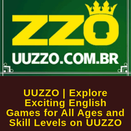
UUZZO | Explore
Exciting English
Games for All Ages and
Skill Levels on UUZZO