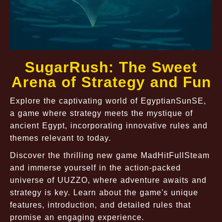
SugarRush: The Sweet
Arena of Strategy and Fun
Explore the captivating world of EgyptianSunSE,
a game where strategy meets the mystique of
ancient Egypt, incorporating innovative rules and
themes relevant to today.
Discover the thrilling new game MadHitFullSteam
and immerse yourself in the action-packed
universe of UUZZO, where adventure awaits and
strategy is key. Learn about the game's unique
features, introduction, and detailed rules that
promise an engaging experience.