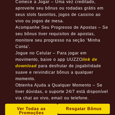
Comece a Jogar – Uma vez creditado,
aproveite seu bônus ou rodadas grátis em
seus slots favoritos, jogos de cassino ao
vivo ou jogos de mesa.
Acompanhe Seu Progresso de Apostas – Se
seu bônus tiver requisitos de apostas,
monitore seu progresso na seção ‘Minha
Conta’.
Jogue no Celular – Para jogar em
movimento, baixe o app UUZZO
link de
download
para desfrutar de jogabilidade
suave e reivindicar bônus a qualquer
momento.
Obtenha Ajuda a Qualquer Momento – Se
tiver dúvidas, o suporte 24/7 está disponível
via chat ao vivo, email ou telefone.
Ver Todas as
Resgatar Bônus
Promoções