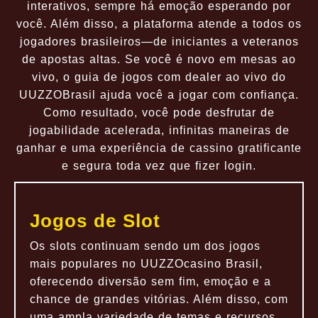
interativos, sempre há emoção esperando por
você. Além disso, a plataforma atende a todos os
jogadores brasileiros—de iniciantes a veteranos
de apostas altas. Se você é novo em mesas ao
vivo, o guia de jogos com dealer ao vivo do
UUZZOBrasil ajuda você a jogar com confiança.
Como resultado, você pode desfrutar de
jogabilidade acelerada, infinitas maneiras de
ganhar e uma experiência de cassino gratificante
e segura toda vez que fizer login.
Jogos de Slot
Os slots continuam sendo um dos jogos
mais populares no UUZZOcasino Brasil,
oferecendo diversão sem fim, emoção e a
chance de grandes vitórias. Além disso, com
uma ampla variedade de temas e recursos,