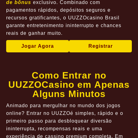
de bônus
exclusivo. Combinado com
pagamentos rápidos, depósitos seguros e
recursos gratificantes, o UUZZOcasino Brasil
garante entretenimento ininterrupto e chances
reais de ganhar muito.
Jogar Agora
Registrar
Como Entrar no
UUZZOCasino em Apenas
Alguns Minutos
Animado para mergulhar no mundo dos jogos
online? Entrar no UUZZOé simples, rápido e o
primeiro passo para desbloquear diversão
ininterrupta, recompensas reais e uma
experiência de cassino premium completa. Em