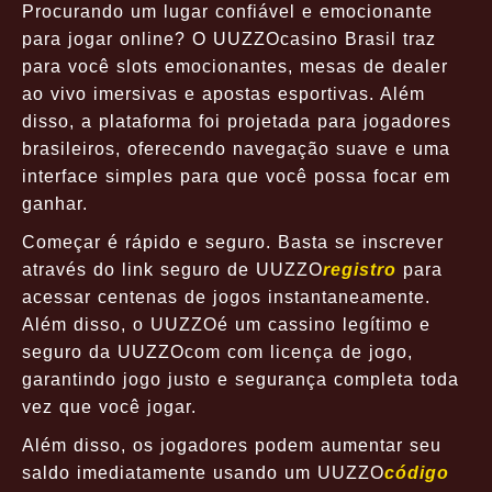
Procurando um lugar confiável e emocionante
para jogar online? O UUZZOcasino Brasil traz
para você slots emocionantes, mesas de dealer
ao vivo imersivas e apostas esportivas. Além
disso, a plataforma foi projetada para jogadores
brasileiros, oferecendo navegação suave e uma
interface simples para que você possa focar em
ganhar.
Começar é rápido e seguro. Basta se inscrever
através do link seguro de UUZZO
registro
para
acessar centenas de jogos instantaneamente.
Além disso, o UUZZOé um cassino legítimo e
seguro da UUZZOcom com licença de jogo,
garantindo jogo justo e segurança completa toda
vez que você jogar.
Além disso, os jogadores podem aumentar seu
saldo imediatamente usando um UUZZO
código