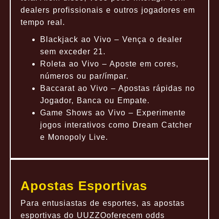
dealers profissionais e outros jogadores em
tempo real.
Blackjack ao Vivo – Vença o dealer
sem exceder 21.
Roleta ao Vivo – Aposte em cores,
números ou par/ímpar.
Baccarat ao Vivo – Apostas rápidas no
Jogador, Banca ou Empate.
Game Shows ao Vivo – Experimente
jogos interativos como Dream Catcher
e Monopoly Live.
Apostas Esportivas
Para entusiastas de esportes, as apostas
esportivas do UUZZOoferecem odds