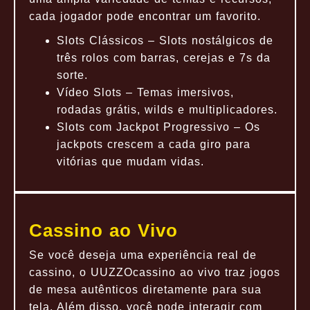
cada jogador pode encontrar um favorito.
Slots Clássicos – Slots nostálgicos de
três rolos com barras, cerejas e 7s da
sorte.
Vídeo Slots – Temas imersivos,
rodadas grátis, wilds e multiplicadores.
Slots com Jackpot Progressivo – Os
jackpots crescem a cada giro para
vitórias que mudam vidas.
Cassino ao Vivo
Se você deseja uma experiência real de
cassino, o UUZZOcassino ao vivo traz jogos
de mesa autênticos diretamente para sua
tela. Além disso, você pode interagir com