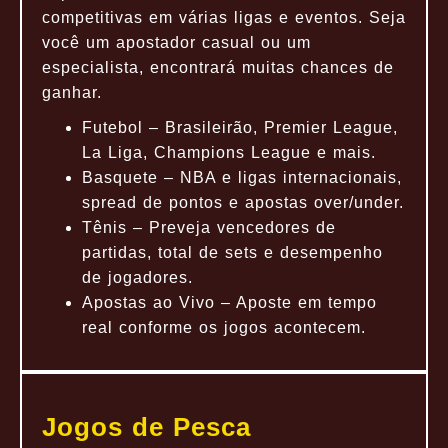
competitivas em várias ligas e eventos. Seja
você um apostador casual ou um
especialista, encontrará muitas chances de
ganhar.
Futebol – Brasileirão, Premier League,
La Liga, Champions League e mais.
Basquete – NBA e ligas internacionais,
spread de pontos e apostas over/under.
Tênis – Preveja vencedores de
partidas, total de sets e desempenho
de jogadores.
Apostas ao Vivo – Aposte em tempo
real conforme os jogos acontecem.
Jogos de Pesca