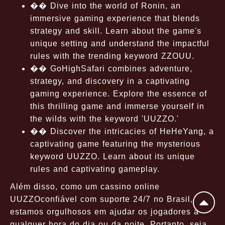
�� Dive into the world of Ronin, an
immersive gaming experience that blends
strategy and skill. Learn about the game's
unique setting and understand the impactful
rules with the trending keyword ZZOUU.
�� GoHighSafari combines adventure,
strategy, and discovery in a captivating
gaming experience. Explore the essence of
this thrilling game and immerse yourself in
the wilds with the keyword 'UUZZO.'
�� Discover the intricacies of HeHeYang, a
captivating game featuring the mysterious
keyword UUZZO. Learn about its unique
rules and captivating gameplay.
Além disso, como um cassino online
UUZZOconfiável com suporte 24/7 no Brasil,
estamos orgulhosos em ajudar os jogadores a
qualquer hora do dia ou da noite. Portanto, seja