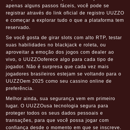
apenas alguns passos fáceis, você pode se
registrar através do link oficial de registro UUZZO
e começar a explorar tudo o que a plataforma tem
reservado.
Se você gosta de girar slots com alto RTP, testar
suas habilidades no blackjack e roleta, ou
aproveitar a emoção dos jogos com dealer ao
vivo, o UUZZOoferece algo para cada tipo de
jogador. Não é surpresa que cada vez mais
jogadores brasileiros estejam se voltando para o
UUZZOem 2025 como seu cassino online de
preferência.
Melhor ainda, sua segurança vem em primeiro
lugar. O UUZZOusa tecnologia segura para
proteger todos os seus dados pessoais e
transações, para que você possa jogar com
confiança desde o momento em que se inscreve.