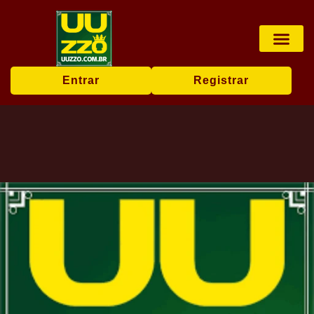
Pesca online
Jogos de bingo
Company News
Entrar
Registrar