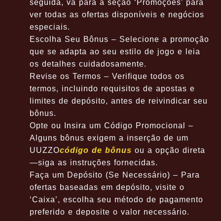
seguida, vá para a seção ‘Promoções’ para
ver todas as ofertas disponíveis e negócios
especiais.
Escolha Seu Bônus – Selecione a promoção
que se adapta ao seu estilo de jogo e leia
os detalhes cuidadosamente.
Revise os Termos – Verifique todos os
termos, incluindo requisitos de apostas e
limites de depósito, antes de reivindicar seu
bônus.
Opte ou Insira um Código Promocional –
Alguns bônus exigem a inserção de um
UUZZO
código de bônus
ou a opção direta
—siga as instruções fornecidas.
Faça um Depósito (Se Necessário) – Para
ofertas baseadas em depósito, visite o
‘Caixa’, escolha seu método de pagamento
preferido e deposite o valor necessário.